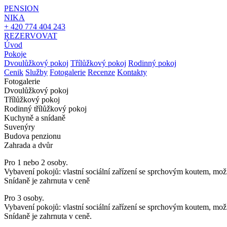
PENSION
NIKA
+ 420 774 404 243
REZERVOVAT
Úvod
Pokoje
Dvoulůžkový pokoj
Třílůžkový pokoj
Rodinný pokoj
Cenik
Služby
Fotogalerie
Recenze
Kontakty
Fotogalerie
Dvoulůžkový pokoj
Třílůžkový pokoj
Rodinný třílůžkový pokoj
Kuchyně a snídaně
Suvenýry
Budova penzionu
Zahrada a dvůr
Pro 1 nebo 2 osoby.
Vybavení pokojů: vlastní sociální zařízení se sprchovým koutem, možn
Snídaně je zahrnuta v ceně
Pro 3 osoby.
Vybavení pokojů: vlastní sociální zařízení se sprchovým koutem, možn
Snídaně je zahrnuta v ceně.