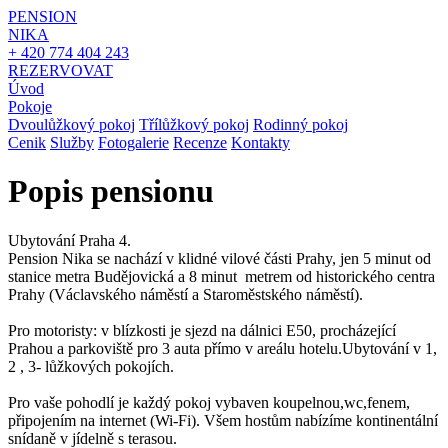
PENSION
NIKA
+ 420 774 404 243
REZERVOVAT
Úvod
Pokoje
Dvoulůžkový pokoj
Třílůžkový pokoj
Rodinný pokoj
Cenik
Služby
Fotogalerie
Recenze
Kontakty
Popis pensionu
Ubytování Praha 4.
Pension Nika se nachází v klidné vilové části Prahy, jen 5 minut od
stanice metra Budějovická a 8 minut metrem od historického centra
Prahy (Václavského náměstí a Staroměstského náměstí).
Pro motoristy: v blízkosti je sjezd na dálnici E50, procházející
Prahou a parkoviště pro 3 auta přímo v areálu hotelu.Ubytování v 1,
2 , 3- lůžkových pokojích.
Pro vaše pohodlí je každý pokoj vybaven koupelnou,wc,fenem,
připojením na internet (Wi-Fi). Všem hostům nabízíme kontinentální
snídaně v jídelně s terasou.