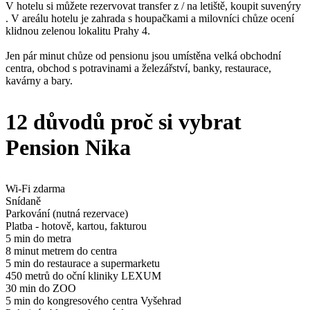
V hotelu si můžete rezervovat transfer z / na letiště, koupit suvenýry
. V areálu hotelu je zahrada s houpačkami a milovníci chůze ocení
klidnou zelenou lokalitu Prahy 4.
Jen pár minut chůze od pensionu jsou umístěna velká obchodní
centra, obchod s potravinami a železářství, banky, restaurace,
kavárny a bary.
12 důvodů proč si vybrat
Pension Nika
Wi-Fi zdarma
Snídaně
Parkování (nutná rezervace)
Platba - hotově, kartou, fakturou
5 min do metra
8 minut metrem do centra
5 min do restaurace a supermarketu
450 metrů do oční kliniky LEXUM
30 min do ZOO
5 min do kongresového centra Vyšehrad