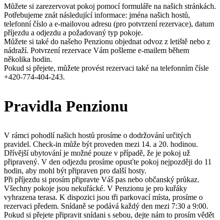
Můžete si zarezervovat pokoj pomocí formuláře na našich stránkách.
Potřebujeme znát následující informace: jména našich hostů,
telefonní číslo a e-mailovou adresu (pro potvrzení rezervace), datum
příjezdu a odjezdu a požadovaný typ pokoje.
Můžete si také do našeho Penzionu objednat odvoz z letiště nebo z
nádraží. Potvrzení rezervace Vám pošleme e-mailem během
několika hodin.
Pokud si přejete, můžete provést rezervaci také na telefonním čísle
+420-774-404-243.
Pravidla Penzionu
V rámci pohodlí našich hostů prosíme o dodržování určitých
pravidel. Check-in může být proveden mezi 14. a 20. hodinou.
Dřívější ubytování je možné pouze v případě, že je pokoj už
připravený. V den odjezdu prosíme opusťte pokoj nejpozději do 11
hodin, aby mohl být připraven pro další hosty.
Při příjezdu si prosím připravte Váš pas nebo občanský průkaz.
Všechny pokoje jsou nekuřácké. V Penzionu je pro kuřáky
vyhrazena terasa. K dispozici jsou tři parkovací místa, prosíme o
rezervaci předem. Snídaně se podává každý den mezi 7:30 a 9:00.
Pokud si přejete připravit snídani s sebou, dejte nám to prosím vědět